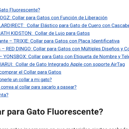
Gato Fluorescente?
ROGZ: Collar para Gatos con Función de Liberación
LARDIRECT: Collar Elástico para Gato de Cuero con Cascab
CATH KIDSTON: Collar de Lujo para Gatos
nte – TRIXIE: Collar para Gatos con Placa Identificativa
s – RED DINGO: Collar para Gatos con Múltiples Diseños y C
e – YONSBOX: Collar para Gato con Etiqueta de Nombre y Te
IARUI: Collar de Gato Integrado Apple con soporte AirTag
comprar el Collar para Gatos
erle un collar a mi gato?
orrea al collar para sacarlo a pasear?
nta?
ar para Gato Fluorescente?