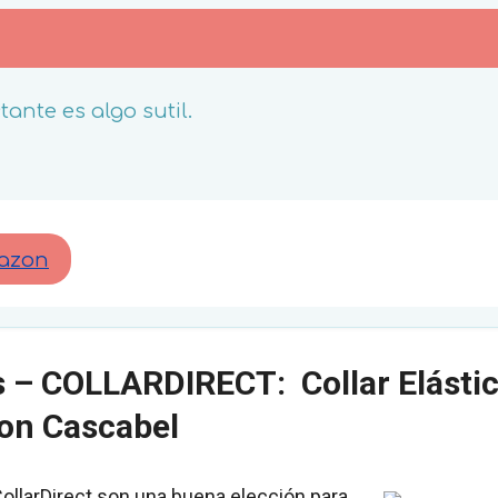
tante es algo sutil.
mazon
s –
COLLARDIRECT
: Collar Elásti
on Cascabel
CollarDirect son una buena elección para