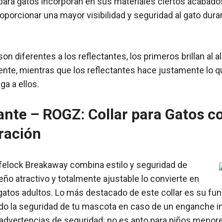
para gatos incorporan en sus materiales ciertos acabados
proporcionar una mayor visibilidad y seguridad al gato du
on diferentes a los reflectantes, los primeros brillan al 
ente, mientras que los reflectantes hace justamente lo q
ga a ellos.
gante –
ROGZ
: Collar para Gatos c
ración
afelock Breakaway combina estilo y seguridad de
ño atractivo y totalmente ajustable lo convierte en
gatos adultos. Lo más destacado de este collar es su fu
ndo la seguridad de tu mascota en caso de un enganche i
 advertencias de seguridad: no es apto para niños menor