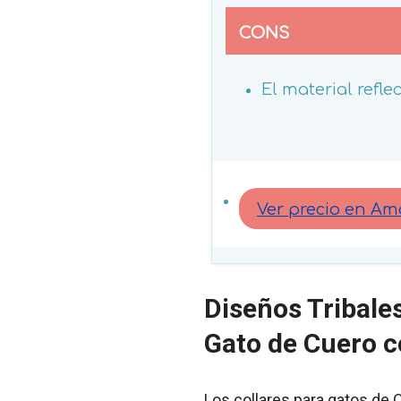
CONS
El material reflec
Ver precio en A
Diseños Tribale
Gato de Cuero c
Los collares para gatos de 