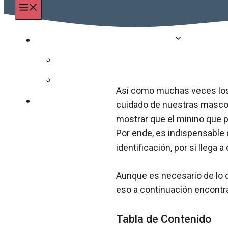
Menú
Los Mejores Collares Para Gatos
Los Mejores Collares Isabelinos para Gatos
Los Mejores Collares Antiparásitos para Gatos
Así como muchas veces lo
Blog
cuidado de nuestras mascota
mostrar que el minino que pa
Por ende, es indispensable 
identificación, por si llega a
Aunque es necesario de lo q
eso a continuación encontra
Tabla de Contenido