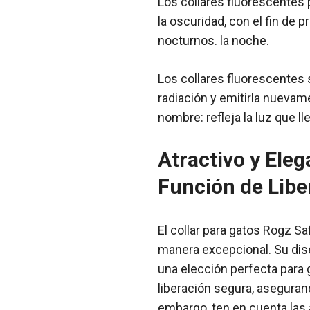
Los collares fluorescentes 
la oscuridad, con el fin de 
nocturnos. la noche.
Los collares fluorescentes s
radiación y emitirla nuevam
nombre: refleja la luz que lle
Atractivo y Ele
Función de Libe
El collar para gatos Rogz S
manera excepcional. Su dise
una elección perfecta para 
liberación segura, asegura
embargo, ten en cuenta las