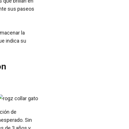
 que brillan en
rante sus paseos
almacenar la
ue indica su
on
nción de
nesperado. Sin
es de 3 años y