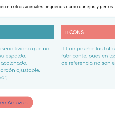
én en otros animales pequeños como conejos y perros.
CONS
iseño liviano que no
Compruebe las talla
su espalda.
fabricante, pues en l
 acolchado.
de referencia no son e
ordón ajustable.
var,
o en Amazon