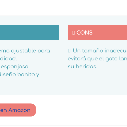
CONS
ema ajustable para
Un tamaño inadecu
didad.
evitará que el gato l
 esponjoso.
su heridas.
iseño bonito y
o en Amazon