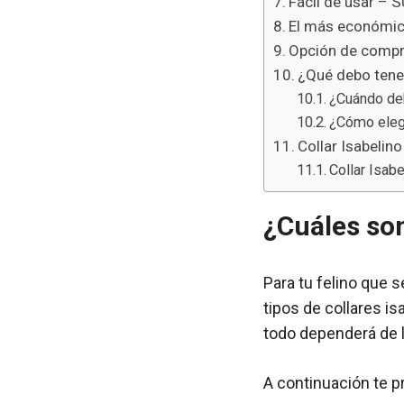
Fácil de usar – S
El más económico
Opción de compr
¿Qué debo tener
¿Cuándo deb
¿Cómo elegi
Collar Isabelino
Collar Isab
¿Cuáles son
Para tu felino que 
tipos de collares i
todo dependerá de 
A continuación te p