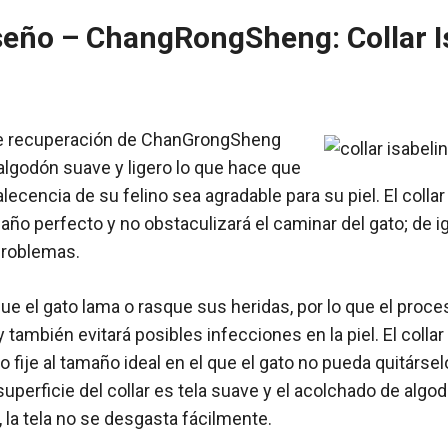
iseño – ChangRongSheng: Collar I
o de recuperación de ChanGrongSheng
algodón suave y ligero lo que hace que
ecencia de su felino sea agradable para su piel. El colla
maño perfecto y no obstaculizará el caminar del gato; de 
problemas.
ue el gato lama o rasque sus heridas, por lo que el proc
también evitará posibles infecciones en la piel. El colla
lo fije al tamaño ideal en el que el gato no pueda quitár
La superficie del collar es tela suave y el acolchado de alg
la tela no se desgasta fácilmente.