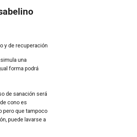
sabelino
r simula una
igual forma podrá
eso de sanación será
r de cono es
selo pero que tampoco
odón, puede lavarse a