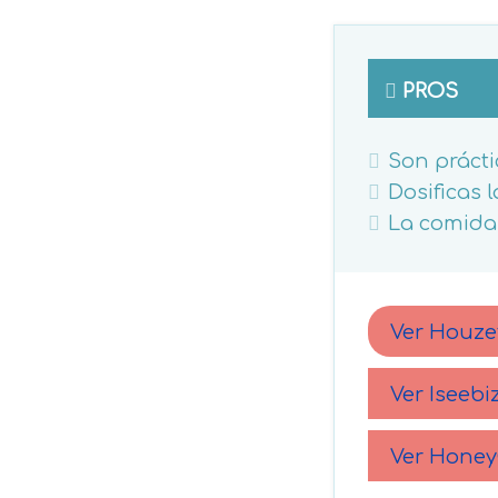
PROS
Son práct
Dosificas 
La comida
Ver Houze
Ver Iseeb
Ver Hone